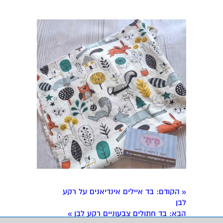
הקודם
: בד איילים אינדיאנים על רקע
«
לבן
הבא
: בד חתולים צבעוניים רקע לבן
»